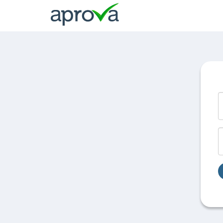
Meu
Carrinho
E
S